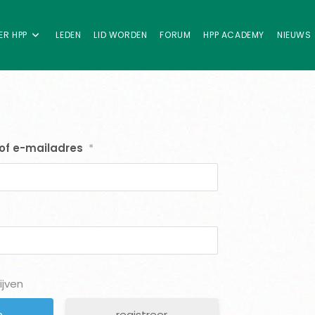
ER HPP
LEDEN
LID WORDEN
FORUM
HPP ACADEMY
NIEUWS
of e-mailadres
*
ijven
registreer