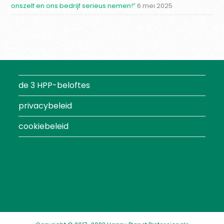
onszelf en ons bedrijf serieus nemen!”
6 mei 2025
de 3 HPP-beloftes
privacybeleid
cookiebeleid