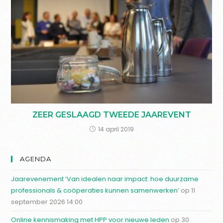
ZEER GESLAAGD TWEEDE JAAREVENT
14 april 2019
AGENDA
Jaarevenement ‘Van idealen naar impact: hoe duurzame
professionals & coöperaties kunnen samenwerken’
op 11
september 2026 14:00
Online kennismaking met HPP voor nieuwe leden
op 30